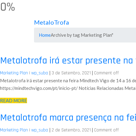
0%
MetaloTrofa
Home
Archive by tag Marketing Plan"
Metalotrofa irá estar presente na
|
|
Marketing Plan
|
wp_suba
3 de Setembro, 2021
Comment off
Metalotrofa irá estar presente na feira Mindtech Vigo de 14 a 16 
https://mindtechvigo.com/pt/inicio-pt/ Notícias Relacionadas Metal
READ MORE
Metalotrofa marca presença na fe
|
|
Marketing Plan
|
wp_suba
2 de Setembro, 2021
Comment off